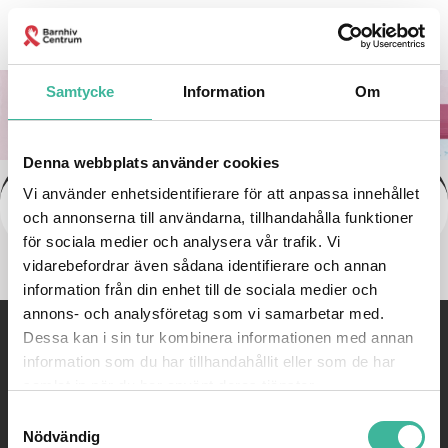
Kontakta oss
Samtycke
Information
Om
Denna webbplats använder cookies
Vi använder enhetsidentifierare för att anpassa innehållet
Nina
och annonserna till användarna, tillhandahålla funktioner
för sociala medier och analysera vår trafik. Vi
vidarebefordrar även sådana identifierare och annan
information från din enhet till de sociala medier och
annons- och analysföretag som vi samarbetar med.
Dessa kan i sin tur kombinera informationen med annan
©
Barnhivcentrum |
08-585 814 77 |
Email:
kontakt@barnhiv.se
information som du har tillhandahållit eller som de har
samlat in när du har använt deras tjänster.
WEBBYRÅ: PIGMENT AB
Samtyckesval
Nödvändig