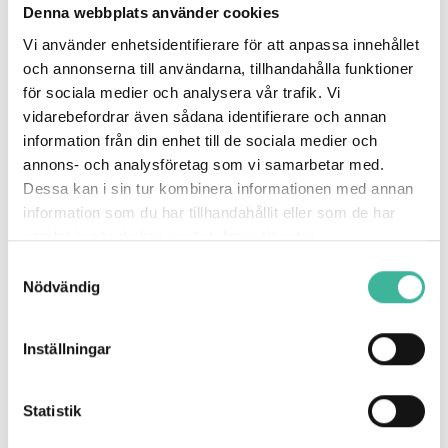
Denna webbplats använder cookies
Vi använder enhetsidentifierare för att anpassa innehållet
och annonserna till användarna, tillhandahålla funktioner
för sociala medier och analysera vår trafik. Vi
vidarebefordrar även sådana identifierare och annan
information från din enhet till de sociala medier och
annons- och analysföretag som vi samarbetar med.
Dessa kan i sin tur kombinera informationen med annan
information som du har tillhandahållit eller som de har
Adoption
samlat in när du har använt deras tjänster.
Varje år kommer det barn till Sverige genom
Samtyckesval
Nödvändig
adoption. En del av dessa barn har olika
kroniska sjukdomar, hiv är en av dem.
Inställningar
Inför adoption av ett barn med hiv är familjen välkommen
att kontakta oss på Barnhivcentrum för att få information
och svar på frågor. I samband med barnbesked kan vi bistå
Statistik
med en genomgång av barnet medicinska journal från