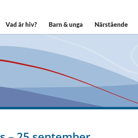
Vad är hiv?
Barn & unga
Närstående
s – 25 september