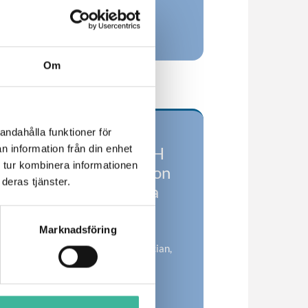
Universitetssjukhuset - 2024
Ladda ner fil
Om
CHILDREN AND
andahålla funktioner för
n information från din enhet
ADOLESCENTS WITH
 tur kombinera informationen
HIV – Current situation
deras tjänster.
in Sweden, globally - a
short update - 2023
Marknadsföring
Sandra Soeria-Atmadja Paediatrician,
Barnhivcentrum, ALB, Karolinska
University Hospital
Ladda ner fil