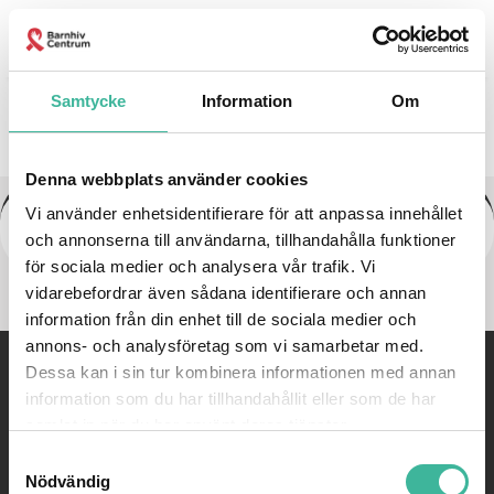
Kontakta oss
Samtycke
Information
Om
Denna webbplats använder cookies
Vi använder enhetsidentifierare för att anpassa innehållet
dekal till lock Samtalsbilder
och annonserna till användarna, tillhandahålla funktioner
för sociala medier och analysera vår trafik. Vi
vidarebefordrar även sådana identifierare och annan
information från din enhet till de sociala medier och
annons- och analysföretag som vi samarbetar med.
Dessa kan i sin tur kombinera informationen med annan
©
Barnhivcentrum |
08-585 814 77 |
Email:
kontakt@barnhiv.se
information som du har tillhandahållit eller som de har
samlat in när du har använt deras tjänster.
WEBBYRÅ: PIGMENT AB
Samtyckesval
Nödvändig