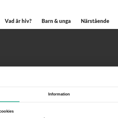
©
Barnhivcentrum |
08-585 814 77 |
Email:
kontakt@barnhiv.se
Vad är hiv?
Barn & unga
Närstående
WEBBYRÅ: PIGMENT AB
Information
cookies