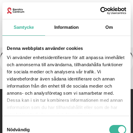
Kontakta oss
Samtycke
Information
Om
Denna webbplats använder cookies
Vi använder enhetsidentifierare för att anpassa innehållet
trombocyt sudd
och annonserna till användarna, tillhandahålla funktioner
för sociala medier och analysera vår trafik. Vi
vidarebefordrar även sådana identifierare och annan
information från din enhet till de sociala medier och
annons- och analysföretag som vi samarbetar med.
Dessa kan i sin tur kombinera informationen med annan
©
Barnhivcentrum |
08-585 814 77 |
Email:
kontakt@barnhiv.se
information som du har tillhandahållit eller som de har
samlat in när du har använt deras tjänster.
WEBBYRÅ: PIGMENT AB
Samtyckesval
Nödvändig