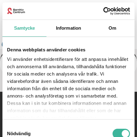
Kontakta oss
Samtycke
Information
Om
Denna webbplats använder cookies
Vi använder enhetsidentifierare för att anpassa innehållet
barn-unga-berattar
och annonserna till användarna, tillhandahålla funktioner
för sociala medier och analysera vår trafik. Vi
vidarebefordrar även sådana identifierare och annan
information från din enhet till de sociala medier och
annons- och analysföretag som vi samarbetar med.
Dessa kan i sin tur kombinera informationen med annan
©
Barnhivcentrum |
08-585 814 77 |
Email:
kontakt@barnhiv.se
information som du har tillhandahållit eller som de har
samlat in när du har använt deras tjänster.
WEBBYRÅ: PIGMENT AB
Samtyckesval
Nödvändig