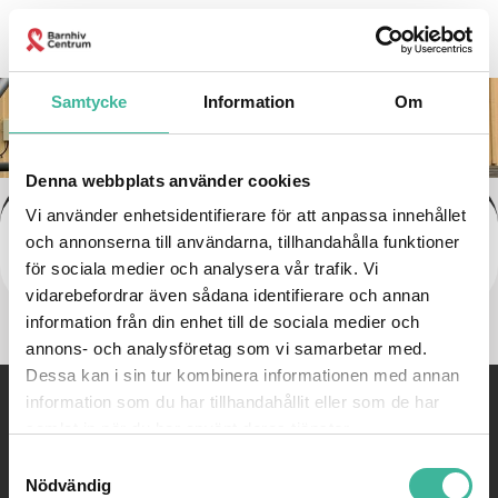
Kontakta oss
Samtycke
Information
Om
Denna webbplats använder cookies
Vi använder enhetsidentifierare för att anpassa innehållet
1c8ac82d-5fd8-44e5-83b2-
och annonserna till användarna, tillhandahålla funktioner
adba7cd50cda
för sociala medier och analysera vår trafik. Vi
vidarebefordrar även sådana identifierare och annan
information från din enhet till de sociala medier och
annons- och analysföretag som vi samarbetar med.
Dessa kan i sin tur kombinera informationen med annan
information som du har tillhandahållit eller som de har
©
Barnhivcentrum |
08-585 814 77 |
Email:
kontakt@barnhiv.se
samlat in när du har använt deras tjänster.
Samtyckesval
WEBBYRÅ: PIGMENT AB
Nödvändig